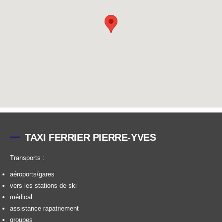
TAXI FERRIER PIERRE-YVES
Transports :
aéroports/gares
vers les stations de ski
médical
assistance rapatriement
groupes